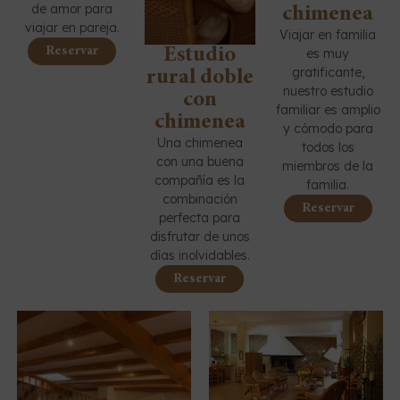
de amor para
chimenea
viajar en pareja.
Viajar en familia
Reservar
Estudio
es muy
gratificante,
rural doble
nuestro estudio
con
familiar es amplio
chimenea
y cómodo para
Una chimenea
todos los
con una buena
miembros de la
compañía es la
familia.
Tel +34 964 416 079 | +34 615 253 213
combinación
Reservar
perfecta para
disfrutar de unos
días inolvidables.
Reservar