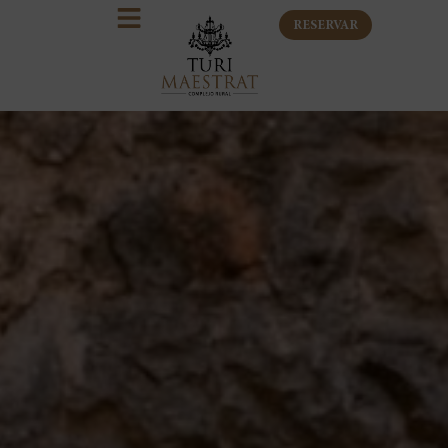
RESERVAR
La casa rural
Sant Mateu
Que hacer
Contacto
Reservar