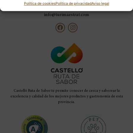
Tel. Fijo: +34 964 416 079
Política de cookies
Política de privacidad
Aviso legal
Tel. Móvil: +34 615 253 213
info@turimaestrat.com
Castelló Ruta de Sabor te permite conocer de cerca y saborear la
excelencia y calidad de los mejores productos y gastronomía de esta
provincia.
Tel +34 964 416 079 | +34 615 253 213