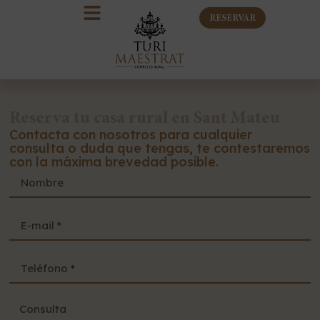
RESERVAR
La casa rural
Reserva tu casa rural en Sant Mateu
Contacta con nosotros para cualquier
Sant Mateu
consulta o duda que tengas, te contestaremos
con la máxima brevedad posible.
Que hacer
Contacto
Reservar